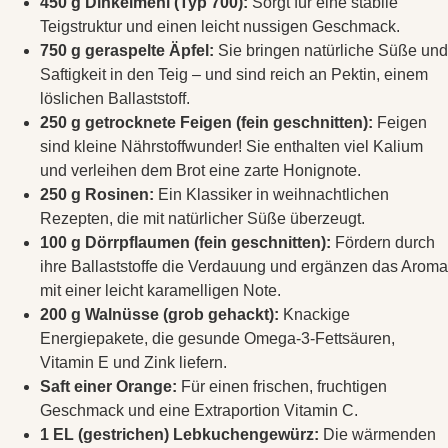
450 g Dinkelmehl (Typ 700):
Sorgt für eine stabile
Teigstruktur und einen leicht nussigen Geschmack.
750 g geraspelte Äpfel:
Sie bringen natürliche Süße und
Saftigkeit in den Teig – und sind reich an Pektin, einem
löslichen Ballaststoff.
250 g getrocknete Feigen (fein geschnitten):
Feigen
sind kleine Nährstoffwunder! Sie enthalten viel Kalium
und verleihen dem Brot eine zarte Honignote.
250 g Rosinen:
Ein Klassiker in weihnachtlichen
Rezepten, die mit natürlicher Süße überzeugt.
100 g Dörrpflaumen (fein geschnitten):
Fördern durch
ihre Ballaststoffe die Verdauung und ergänzen das Aroma
mit einer leicht karamelligen Note.
200 g Walnüsse (grob gehackt):
Knackige
Energiepakete, die gesunde Omega-3-Fettsäuren,
Vitamin E und Zink liefern.
Saft einer Orange:
Für einen frischen, fruchtigen
Geschmack und eine Extraportion Vitamin C.
1 EL (gestrichen) Lebkuchengewürz:
Die wärmenden