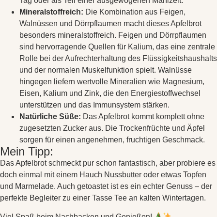
Tag oder als Teil einer ausgewogenen Mahlzeit.
Mineralstoffreich:
Die Kombination aus Feigen,
Walnüssen und Dörrpflaumen macht dieses Apfelbrot
besonders mineralstoffreich. Feigen und Dörrpflaumen
sind hervorragende Quellen für Kalium, das eine zentrale
Rolle bei der Aufrechterhaltung des Flüssigkeitshaushalts
und der normalen Muskelfunktion spielt. Walnüsse
hingegen liefern wertvolle Mineralien wie Magnesium,
Eisen, Kalium und Zink, die den Energiestoffwechsel
unterstützen und das Immunsystem stärken.
Natürliche Süße:
Das Apfelbrot kommt komplett ohne
zugesetzten Zucker aus. Die Trockenfrüchte und Äpfel
sorgen für einen angenehmen, fruchtigen Geschmack.
Mein Tipp:
Das Apfelbrot schmeckt pur schon fantastisch, aber probiere es
doch einmal mit einem Hauch Nussbutter oder etwas Topfen
und Marmelade. Auch getoastet ist es ein echter Genuss – der
perfekte Begleiter zu einer Tasse Tee an kalten Wintertagen.
Viel Spaß beim Nachbacken und Genießen!